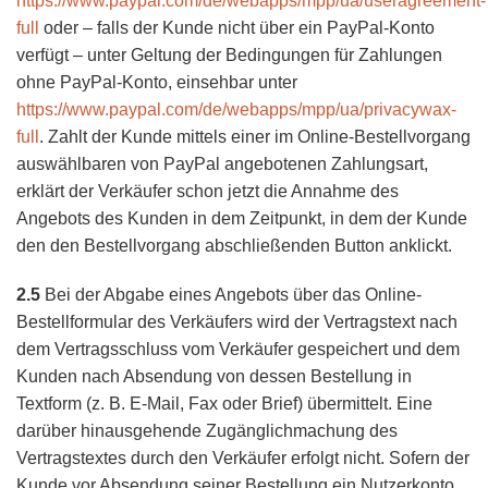
https://www.paypal.com/de/webapps/mpp/ua/useragreement-
full
oder – falls der Kunde nicht über ein PayPal-Konto
verfügt – unter Geltung der Bedingungen für Zahlungen
ohne PayPal-Konto, einsehbar unter
https://www.paypal.com/de/webapps/mpp/ua/privacywax-
full
. Zahlt der Kunde mittels einer im Online-Bestellvorgang
auswählbaren von PayPal angebotenen Zahlungsart,
erklärt der Verkäufer schon jetzt die Annahme des
Angebots des Kunden in dem Zeitpunkt, in dem der Kunde
den den Bestellvorgang abschließenden Button anklickt.
2.5
Bei der Abgabe eines Angebots über das Online-
Bestellformular des Verkäufers wird der Vertragstext nach
dem Vertragsschluss vom Verkäufer gespeichert und dem
Kunden nach Absendung von dessen Bestellung in
Textform (z. B. E-Mail, Fax oder Brief) übermittelt. Eine
darüber hinausgehende Zugänglichmachung des
Vertragstextes durch den Verkäufer erfolgt nicht. Sofern der
Kunde vor Absendung seiner Bestellung ein Nutzerkonto